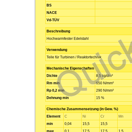
BS
NACE
Vd-TÜV
Beschreibung
Hochwarmfester Edelstahl
Verwendung
Teile für Turbinen / Reaktortechnik
Mechanische Eigenschaften
Dichte
8,5 kg/dm³
Rm min
650 N/mm²
Rp 0,2 min
290 N/mm²
Dehnung min
15 %
Chemische Zusammensetzung (in Gew. %)
Element
C
Ni
Cr
Mn
min
0,04
15,5
15,5
max
0,1
17,5
17,5
1,5