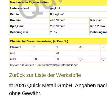
Mechanische Eigenschaften
Lieferzustand
geglüht
Dichte
8,3 kg/dm³
Rm min
440 N/mm²
Rm max
Rp 0,2 min
230 N/mm²
Rp 0,2 max
Dehnung min
25 %
Dehnung m
Chemische Zusammensetzung (in Gew. %)
Element
C
Ni
Mn
Si
min
28
max
0,05
30
0,5
0,3
Klicken Sie auf ein
Element
für weitere Informationen.
Zurück zur Liste der Werkstoffe
© 2026 Quick Metall GmbH. Angaben nach
ohne Gewähr.