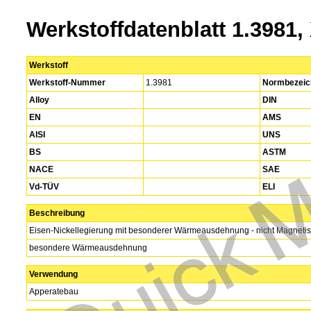
Werkstoffdatenblatt 1.3981
Werkstoff
Werkstoff-Nummer
1.3981
Normbezeic
Alloy
DIN
EN
AMS
AISI
UNS
BS
ASTM
NACE
SAE
Vd-TÜV
ELI
Beschreibung
Eisen-Nickellegierung mit besonderer Wärmeausdehnung - nicht Magnetis
besondere Wärmeausdehnung
Verwendung
Apperatebau