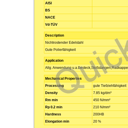
AISI
BS
NACE
Vd-TÜV
Description
Nichtrostender Edelstahl
Gute Polierfähigkeit
Application
Allg. Anwendung u.a.Besteck,Stoßstangen,Radkapp
Mechanical Properties
Processing
gute Tiefziehfähigkeit
Density
7.85 kg/dm³
Rm min
450 N/mm²
Rp 0.2 min
210 N/mm²
Hardness
200HB
Elongation min
20 %