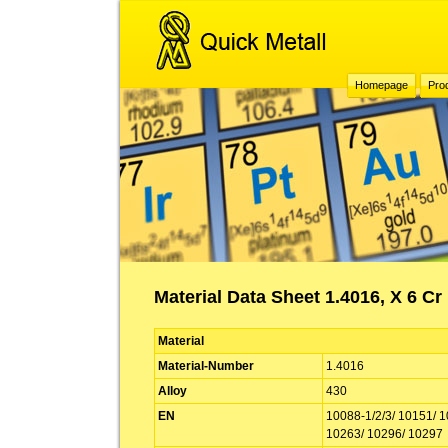
Homepage
Pro
Material Data Sheet 1.4016, X 6 Cr
Material
Material-Number
1.4016
Alloy
430
EN
10088-1/2/3/ 10151/ 1
10263/ 10296/ 10297