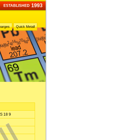
1993
ESTABLISHED
harges
Quick Metall
 S 18 9