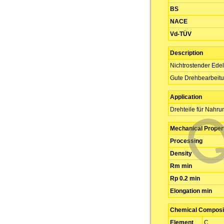
BS
NACE
Vd-TÜV
Description
Nichtrostender Edel
Gute Drehbearbeit
Application
Drehteile für Nahrun
Mechanical Proper
Processing
Density
Rm min
Rp 0.2 min
Elongation min
Chemical Composit
Element
C