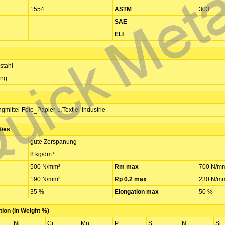
1554
ASTM
303
SAE
ELI
stahl
ung
gmittel-Foto_Papier-u.Textiel-Industrie
ties
gute Zerspanung
8 kg/dm³
500 N/mm²
Rm max
700 N/m
190 N/mm²
Rp 0.2 max
230 N/m
35 %
Elongation max
50 %
ion (in Weight %)
Ni
Cr
Mn
P
S
N
Si