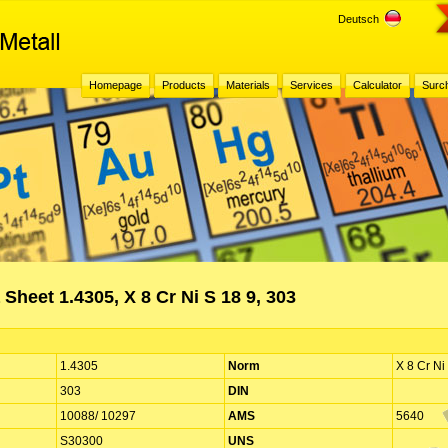
Deutsch
Homepage
Products
Materials
Services
Calculator
Surc
 Sheet 1.4305, X 8 Cr Ni S 18 9, 303
1.4305
Norm
X 8 Cr Ni
303
DIN
10088/ 10297
AMS
5640
S30300
UNS